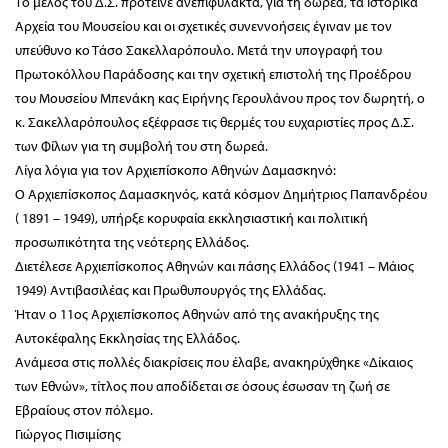
Το μέλος του Δ.Σ. πρότεινε ανεπιφύλακτα, για τη δωρεά, τα Ιστορικά
Αρχεία του Μουσείου και οι σχετικές συνεννοήσεις έγιναν με τον
υπεύθυνο κο Τάσο Σακελλαρόπουλο. Μετά την υπογραφή του
Πρωτοκόλλου Παράδοσης και την σχετική επιστολή της Προέδρου
του Μουσείου Μπενάκη κας Ειρήνης Γερουλάνου προς τον δωρητή, ο
κ. Σακελλαρόπουλος εξέφρασε τις θερμές του ευχαριστίες προς Δ.Σ.
των Φίλων για τη συμβολή του στη δωρεά.
Λίγα λόγια για τον Αρχιεπίσκοπο Αθηνών Δαμασκηνό:
Ο Αρχιεπίσκοπος Δαμασκηνός, κατά κόσμον Δημήτριος Παπανδρέου
( 1891 – 1949), υπήρξε κορυφαία εκκλησιαστική και πολιτική
προσωπικότητα της νεότερης Ελλάδος.
Διετέλεσε Αρχιεπίσκοπος Αθηνών και πάσης Ελλάδος (1941 – Μάιος
1949) Αντιβασιλέας και Πρωθυπουργός της Ελλάδας.
Ήταν ο 11ος Αρχιεπίσκοπος Αθηνών από της ανακήρυξης της
Αυτοκέφαλης Εκκλησίας της Ελλάδος.
Ανάμεσα στις πολλές διακρίσεις που έλαβε, ανακηρύχθηκε «Δίκαιος
των Εθνών», τίτλος που αποδίδεται σε όσους έσωσαν τη ζωή σε
Εβραίους στον πόλεμο.
Γιώργος Πισιμίσης