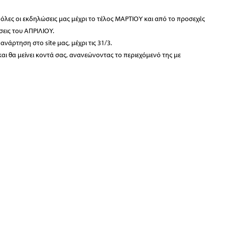
λες οι εκδηλώσεις μας μέχρι το τέλος ΜΑΡΤΙΟΥ και από το προσεχές
σεις του ΑΠΡΙΛΙΟΥ.
νάρτηση στο site μας, μέχρι τις 31/3.
 και θα μείνει κοντά σας, ανανεώνοντας τo περιεχόμενό της με
ίου μας πριν το 2017, χρονιά που αποκτήσαμε τη σελίδα μας.
ραμματεία:
Κριεζώτου 3, 10671 Αθήνα, T 210 722 9958, F 210 729 8183, E info@