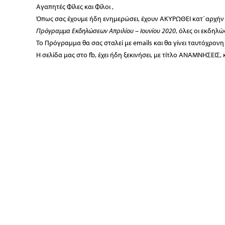
Αγαπητές Φίλες και Φίλοι ,
Όπως σας έχουμε ήδη ενημερώσει, έχουν ΑΚΥΡΩΘΕΙ κατ΄αρχήν ό
Πρόγραμμα Εκδηλώσεων Απριλίου – Ιουνίου 2020
, όλες οι εκδηλώ
To Πρόγραμμα θα σας σταλεί με emails και θα γίνει ταυτόχρονη α
Η σελίδα μας στο fb, έχει ήδη ξεκινήσει, με τίτλο ΑΝΑΜΝΗΣΕΙΣ,
φωτογραφίες & video απ
ό αδημοσίευτες εκδηλώσεις του Σωματε
Καλή δύναμη σε όλους μας.
Γιώργος Πισιμίσης
Διοίκηση / Γ