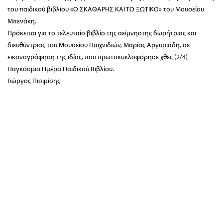
του παιδικού βιβλίου «Ο ΣΚΑΘΑΡΗΣ ΚΑΙ ΤΟ ΞΩΤΙΚΟ» του Μουσείου
Μπενάκη.
Πρόκειται για το τελευταίο βιβλίο της αείμνηστης δωρήτριας και
διευθύντριας του Μουσείου Παιχνιδιών, Μαρίας Αργυριάδη, σε
εικονογράφηση της ιδίας, που πρωτοκυκλοφόρησε χθες (2/4)
Παγκόσμια Ημέρα Παιδικού Βιβλίου.
Γιώργος Πισιμίσης
Διοίκηση / Γραμματεία:
Κριεζώτου 3, 10671 Αθήνα, T 210 722 9958, F
210 729 8183, E info@filoibenaki.gr