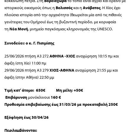
κοκκινωπή πέτρα. Στη
Βορειόχωρα
το τοπίο είναι άγριο και ορεινό με
ιστορικούς οικισμούς
όπως η
Βολισσός
και η
Ανάβατος
. Η Χίος έχει
πλούσια ιστορία από την αρχαιότητα (θεωρείται μία από τις πιθανές
γενέτειρες του Ομήρου) έως τη βυζαντινή περίοδο, με κορυφαία
τη
Νέα Μονή
, μνημείο παγκόσμιας κληρονομιάς της UNESCO.
Συνοδεύει: ο κ. Γ. Πισιμίσης
25/06/2026 πτήση Α3 272
ΑΘΗΝΑ -ΧΙΟΣ
αναχώρηση 10:15 πμ και
άφιξη (στη Χίο) 11:00 πμ
29/06/2026 πτήση Α3 279
ΧΙΟΣ-ΑΘΗΝΑ
αναχώρηση 21:55 μμ και
άφιξη (στην Αθήνα) 22:50 μμ
Τιμή κατ’ άτομο:
650€ Μη μέλη: +50€
Επιβάρυνση
μονόκλινου
: 160 €
Προθεσμία επιβεβαίωσης έως 31/03/26 με προκαταβολή 250€
Εξόφληση έως 30/04/26
Περιλαμβάνονται: