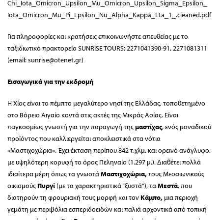
Chi_Iota_Omicron_Upsilon_Mu_
Omicron_Upsilon_Sigma_Epsilon_
Iota_Omicron_Mu_Pi_Epsilon_Nu_
Alpha_Kappa_Eta_1_.cleaned.pdf
Για πληροφορίες και κρατήσεις επικοινωνήστε απευθείας με το
ταξιδιωτικό πρακτορείο SUNRISE TOURS: 2271041390-91, 2271081311
(email:
sunrise@otenet.gr
)
Εισαγωγικά για την εκδρομή
Η Χίος είναι το πέμπτο μεγαλύτερο νησί της Ελλάδας, τοποθετημένο
στο Βόρειο Αιγαίο κοντά στις ακτές της Μικράς Ασίας. Είναι
παγκοσμίως γνωστή για την παραγωγή της
μαστίχας
, ενός μοναδικού
προϊόντος που καλλιεργείται αποκλειστικά στα νότια
«Μαστιχοχώρια». Έχει έκταση περίπου 842 τ.χλμ. και ορεινό ανάγλυφο,
με υψηλότερη κορυφή το όρος Πεληναίο (1.297 μ.). Διαθέτει πολλά
ιδιαίτερα μέρη όπως τα γνωστά
Μαστιχοχώρια,
τους Μεσαιωνικούς
οικισμούς
Πυργί
(με τα χαρακτηριστικά “ξυστά”), τα
Μεστά
, που
διατηρούν τη φρουριακή τους μορφή και τον
Κάμπο,
μια περιοχή
γεμάτη με περιβόλια εσπεριδοειδών και παλιά αρχοντικά από τοπική