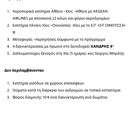
Αεροπορικά εισιτήρια Αθήνα –Χίος –Αθήνα με AEGEAN
AIRLINES με αποσκευή 23 κιλών και φόροι αεροδρομίων
Εισιτήρια πλοίου Χίος –Οινούσσες -Χίος με το Ε/Γ -Ο/Γ ΟΙΝΟΥΣΣΑΙ
ΙΙΙ
Μεταφορές –περιηγήσεις σύμφωνα με το πρόγραμμα
4 διανυκτερεύσεις με πρωινό στο ξενοδοχείο
ΧΑΝΔΡΗΣ 4
*
Διπλωματούχος ξεναγός στη Χίο (5 ημέρες: κος Γιώργος Μπριλής
Δεν περιλαμβάνονται:
Εισιτήρια εισόδων σε χώρους επισκέψεων
Γεύματα κατά τη διάρκεια των εκδρομών σε τοπικά εστιατόρια
Φόρος διαμονής 10 € ανά διανυκτέρευση ανά δωμάτιο.