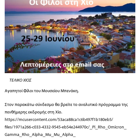
ΤΕΛΙΚΟ ΧΙΟΣ
Αγαπητοί Φίλοι του Μουσείου Μπενάκη,
Στον παρακάτω σύνδεσμο θα βρείτε το αναλυτικό πρόγραμμα της
πενθήμερης εκδρομής στη Χίο.
https://mcusercontent.com/
53aca88ca1c6b497f1b180eb5/
files/1971a266-c033-4332-9545-
eb54e244970c/_Pi_Rho_Omicron_
Gamma_Rho_Alpha_Mu_Mu_Alpha_