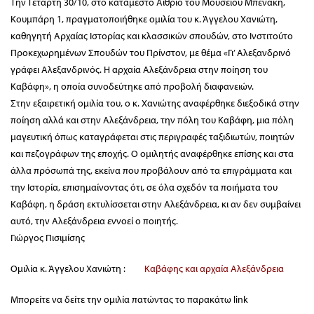
Την Τετάρτη 30/10, στο κατάμεστο Αίθριο του Μουσείου Μπενάκη,
Κουμπάρη 1, πραγματοποιήθηκε ομιλία του κ. Άγγελου Χανιώτη,
καθηγητή Αρχαίας Ιστορίας και κλασσικών σπουδών, στο Ινστιτούτο
Προκεχωρημένων Σπουδών του Πρίνστον, με θέμα «Γι’ Αλεξανδρινό
γράφει Αλεξανδρινός. Η αρχαία Αλεξάνδρεια στην ποίηση του
Καβάφη», η οποία συνοδεύτηκε από προβολή διαφανειών.
Στην εξαιρετική ομιλία του, ο κ. Χανιώτης αναφέρθηκε διεξοδικά στην
ποίηση αλλά και στην Αλεξάνδρεια, την πόλη του Καβάφη, μια πόλη
μαγευτική όπως καταγράφεται στις περιγραφές ταξιδιωτών, ποιητών
και πεζογράφων της εποχής. Ο ομιλητής αναφέρθηκε επίσης και στα
άλλα πρόσωπά της, εκείνα που προβάλουν από τα επιγράμματα και
την Ιστορία, επισημαίνοντας ότι, σε όλα σχεδόν τα ποιήματα του
Καβάφη, η δράση εκτυλίσσεται στην Αλεξάνδρεια, κι αν δεν συμβαίνει
αυτό, την Αλεξάνδρεια εννοεί ο ποιητής.
Γιώργος Πισιμίσης
Ομιλία κ. Άγγελου Χανιώτη :
Καβάφης και αρχαία Αλεξάνδρεια
Μπορείτε να δείτε την ομιλία πατώντας το παρακάτω link