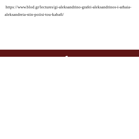
https://www.blod.gr/lectures/gi-aleksandrino-grafei-aleksandrinos-i-arhaia-
aleksandreia-stin-poiisi-tou-kabafi/
Διοίκηση / Γραμματεία:
Κριεζώτου 3, 10671 Αθήνα, T 210 722 9958, F
210 729 8183, E info@filoibenaki.gr
Όροι και Προϋποθέσεις
–
Ασφάλεια Συναλλαγών
–
Πολιτική
Κρατήσεων & Πληρωμών
© 2017 Φίλοι Μουσείου Μπενάκη. All rights reserved