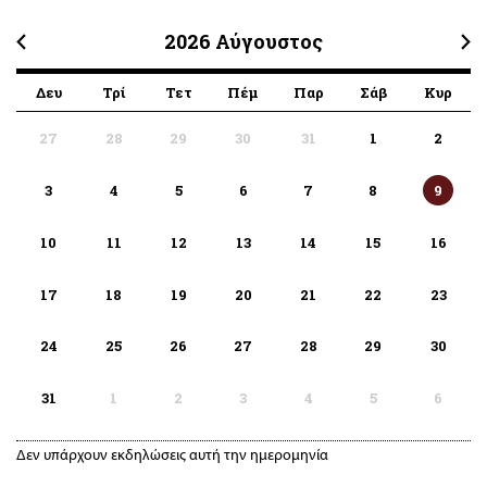
2026
Αύγουστος
Δευ
Τρί
Τετ
Πέμ
Παρ
Σάβ
Κυρ
27
28
29
30
31
1
2
3
4
5
6
7
8
9
10
11
12
13
14
15
16
17
18
19
20
21
22
23
24
25
26
27
28
29
30
31
1
2
3
4
5
6