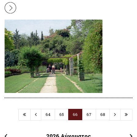
64
65
66
67
68
2026
Αύγουστος